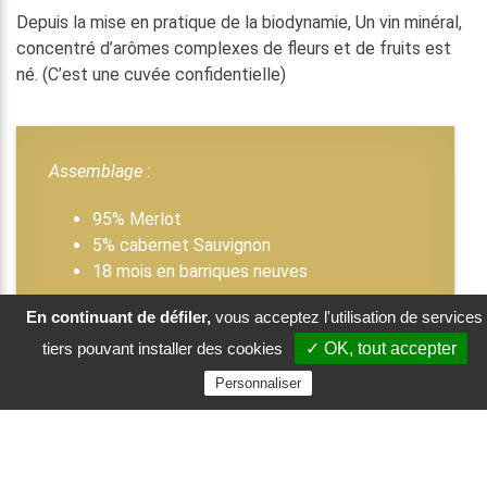
Depuis la mise en pratique de la biodynamie, Un vin minéral,
concentré d’arômes complexes de fleurs et de fruits est
né. (C’est une cuvée confidentielle)
Assemblage :
95% Merlot
5% cabernet Sauvignon
18 mois en barriques neuves
En continuant de défiler,
vous acceptez l'utilisation de services
Potentiel de Garde :
15 à 20 ans
tiers pouvant installer des cookies
✓ OK, tout accepter
Médailles &
Personnaliser
Commentaires de